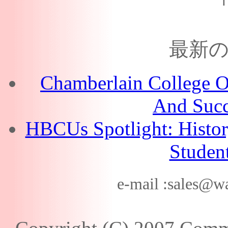
最新
Chamberlain College Of
And Succ
HBCUs Spotlight: Histor
Studen
e-mail :
sales@w