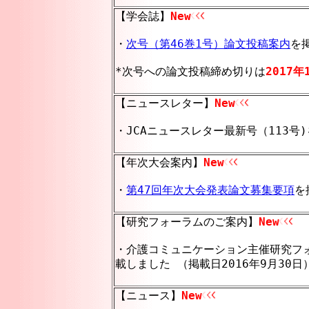
【学会誌】
New
・
次号（第46巻1号）論文投稿案内
を
*次号への論文投稿締め切りは
2017年
【ニュースレター】
New
・JCAニュースレター最新号（113号)
【年次大会案内】
New
・
第47回年次大会発表論文募集要項
を
【研究フォーラムのご案内】
New
・介護コミュニケーション主催研究フォ
載しました （掲載日2016年9月30日
【ニュース】
New