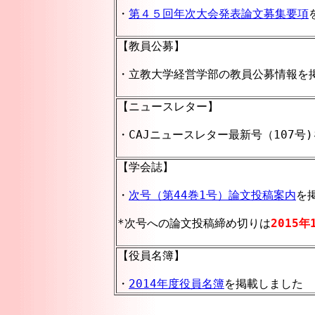
・
第４５回年次大会発表論文募集要項
【教員公募】
・立教大学経営学部の教員公募情報を掲載
【ニュースレター】
・CAJニュースレター最新号（107号)
【学会誌】
・
次号（第44巻1号）論文投稿案内
を
*次号への論文投稿締め切りは
2015年
【役員名簿】
・
2014年度役員名簿
を掲載しました （